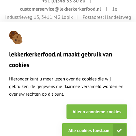
+31 (0)348 55 80 80
|
customerservice@lekkerkerkerfood.nl
| 1e
Industrieweg 13, 3411 MG Lopik | Postadres: Handelsweg
4, 3411 NZ Lopik
Lekkerkerker Food maakt onderdeel uit van de Lekkerkerker Group
lekkerkerkerfood.nl maakt gebruik van
cookies
Hieronder kunt u meer lezen over de cookies die wij
gebruiken, de gegevens die daarmee verzameld worden en
over uw rechten op dit punt.
© Lekkerkerker Food 2026
Cookies
Privacy
Disclaimer
Sitemap
Alleen anonieme cookies
Algemene voorwaarden
Alle cookies toestaan