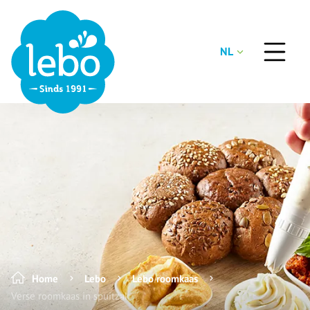
NL
Home
Lebo
Lebo roomkaas
Verse roomkaas in spuitzak