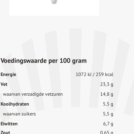
Voedingswaarde per 100 gram
Energie
1072 kJ / 259 kcal
Vet
23,3 g
waarvan verzadigde vetzuren
14,8 g
Koolhydraten
5,5 g
waarvan suikers
5,5 g
Eiwitten
6,7 g
Zout
0,65 g