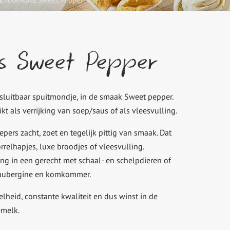
s Sweet Pepper
sluitbaar spuitmondje, in de smaak Sweet pepper.
t als verrijking van soep/saus of als vleesvulling.
rs zacht, zoet en tegelijk pittig van smaak. Dat
elhapjes, luxe broodjes of vleesvulling.
ing in een gerecht met schaal- en schelpdieren of
t aubergine en komkommer.
elheid, constante kwaliteit en dus winst in de
emelk.