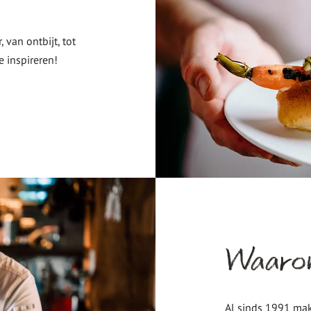
van ontbijt, tot
e inspireren!
Waaro
Al sinds 1991 ma