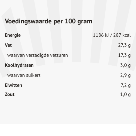
Voedingswaarde per 100 gram
Energie
1186 kJ / 287 kcal
Vet
27,3 g
waarvan verzadigde vetzuren
17,3 g
Koolhydraten
3,0 g
waarvan suikers
2,9 g
Eiwitten
7,2 g
Zout
1,0 g