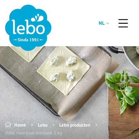
NL
Home
Lebo
Lebo producten
Volle roomkaas bieslook 1 kg