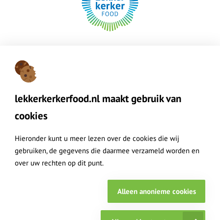
+31 (0)348 55 80 80
|
customerservice@lekkerkerkerfood.nl
| 1e
Industrieweg 13, 3411 MG Lopik | Postadres: Handelsweg
4, 3411 NZ Lopik
lekkerkerkerfood.nl maakt gebruik van
cookies
Lekkerkerker Food maakt onderdeel uit van de Lekkerkerker Group
Hieronder kunt u meer lezen over de cookies die wij
gebruiken, de gegevens die daarmee verzameld worden en
over uw rechten op dit punt.
© Lekkerkerker Food 2026
Cookies
Privacy
Disclaimer
Sitemap
Alleen anonieme cookies
Algemene voorwaarden