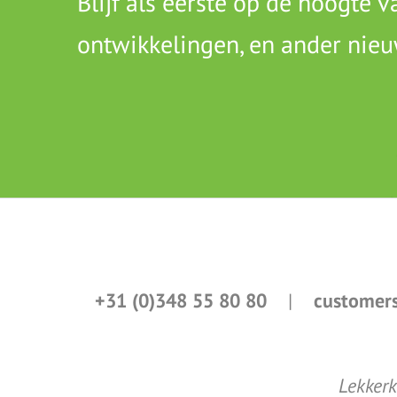
Blijf als eerste op de hoogte 
ontwikkelingen, en ander nieu
+31 (0)348 55 80 80
|
customers
Lekkerk