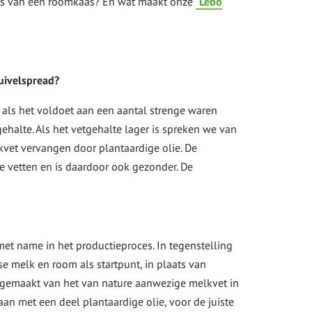
ats van een roomkaas? En wat maakt onze
Lebo
Zuivelspread?
ls het voldoet aan een aantal strenge waren
gehalte. Als het vetgehalte lager is spreken we van
vet vervangen door plantaardige olie. De
e vetten en is daardoor ook gezonder. De
met name in het productieproces. In tegenstelling
e melk en room als startpunt, in plaats van
 gemaakt van het van nature aanwezige melkvet in
aan met een deel plantaardige olie, voor de juiste