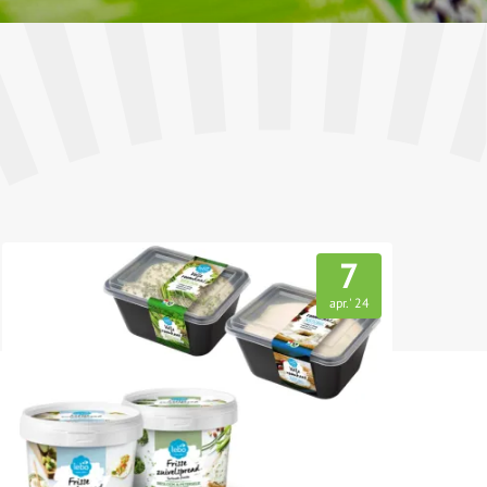
7
apr.
24